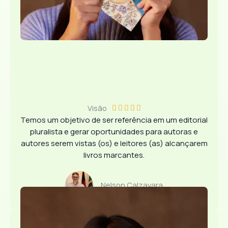
Visão
C





Temos um objetivo de ser referência em um editorial
l
pluralista e gerar oportunidades para autoras e
a
autores serem vistas (os) e leitores (as) alcançarem
s
livros marcantes.
s
i
f
Nelson Calzavara
i
c
a
d