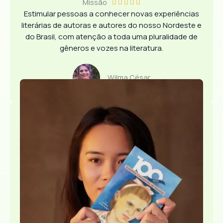
Missão
C





Estimular pessoas a conhecer novas experiências
l
literárias de autoras e autores do nosso Nordeste e
a
do Brasil, com atenção a toda uma pluralidade de
s
gêneros e vozes na literatura.
s
i
f
Wilma César
i
c
a
d
o
c
o
m
o
5
d
e
5