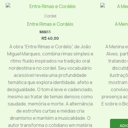
Cordel
Entre Rimas e Cordéis
A Men
R$
40,00
Avaliação
5.00
de 5
A obra “Entre Rimas e Cordéis”, de João
A Menina e
Miguel Marques, combina rimas simples e
Alves, par
ritmo fluido inspirados na tradição oral
tratando
nordestina e no cordel. Seu vocabulário
discuti
acessível revela uma profundidade
ilustraç
temática que explora identidade, afeto e
mostram 
desigualdade. O tom é leve e cadenciado,
convívi
mesmo ao tratar de temas densos como
presença aco
saudade, memória e morte. A alternância
E sobre o B
de estrofes curtas e médias cria
dinamismo e mantém a musicalidade. O
autor transforma o cotidiano em matéria
ADI