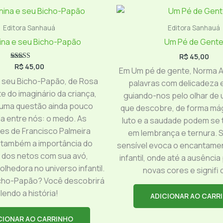
Editora Sanhauá
Editora Sanhauá
ina e seu Bicho-Papão
Um Pé de Gent
R$
45,00
R$
45,00
Avaliação
Em Um pé de gente, Norma A
5.00
de 5
 seu Bicho-Papão, de Rosa
palavras com delicadeza 
te do imaginário da criança,
guiando-nos pelo olhar de 
 uma questão ainda pouco
que descobre, de forma má
da entre nós: o medo. As
luto e a saudade podem se
ões de Francisco Palmeira
em lembrança e ternura. S
também a importância do
sensível evoca o encantame
o dos netos com sua avó,
infantil, onde até a ausênci
lhedora no universo infantil.
novas cores e signifi
icho-Papão? Você descobrirá
lendo a história!
ADICIONAR AO CARR
CIONAR AO CARRINHO