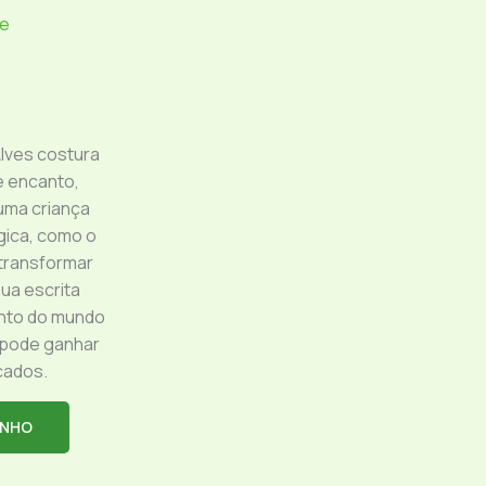
e
lves costura
e encanto,
uma criança
gica, como o
 transformar
ua escrita
nto do mundo
a pode ganhar
 cados.
INHO