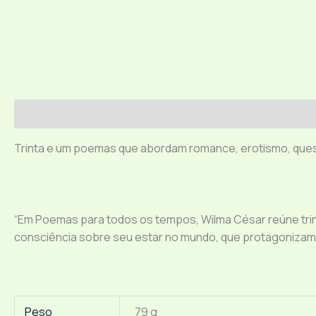
Descrição
Informação adicional
Trinta e um poemas que abordam romance, erotismo, quest
“Em Poemas para todos os tempos, Wilma César reúne trin
consciência sobre seu estar no mundo, que protagonizam o i
Peso
79 g