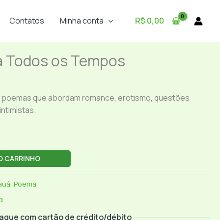
Contatos
Minha conta
R$
0,00
a Todos os Tempos
 um poemas que abordam romance, erotismo, questões
intimistas.
O CARRINHO
auá
,
Poema
a
ague com cartão de crédito/débito