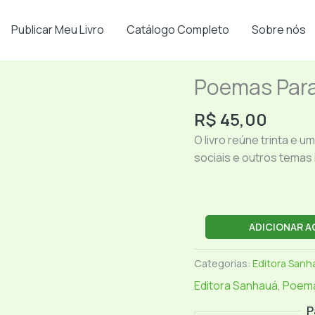
Publicar Meu Livro
Catálogo Completo
Sobre nós
Poemas Par
Poemas
Para
R$
45,00
Todos
os
O livro reúne trinta e
Tempos
sociais e outros temas 
quantidade
ADICIONAR A
Categorias:
Editora Sanh
Editora Sanhauá
,
Poem
P