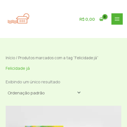
Ir
para
o
R$
0,00
conteúdo
Início
/ Produtos marcados com a tag “Felicidade já”
Felicidade já
Exibindo um único resultado