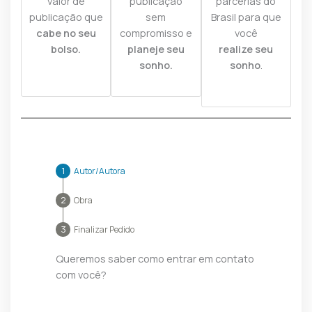
valor de
publicação
parcerias do
publicação que
sem
Brasil para que
cabe no seu
compromisso e
você
bolso.
planeje seu
realize seu
sonho.
sonho
.
Autor/Autora
Obra
Finalizar Pedido
Queremos saber como entrar em contato
com você?