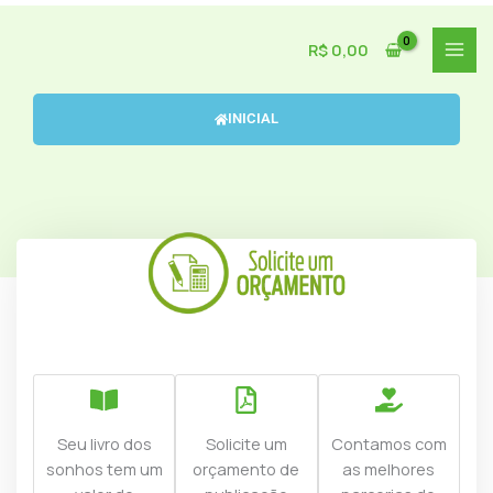
Ir
para
R$
0,00
o
conteúdo
INICIAL
Seu livro dos
Solicite um
Contamos com
sonhos tem um
orçamento de
as melhores