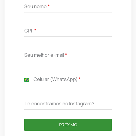
Seu nome
*
CPF
*
Seu melhor e-mail
*
Celular (WhatsApp)
*
B
r
a
z
Te encontramos no Instagram?
i
l
+
PRÓXIMO
5