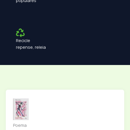
populares
Recicle
repense, releia
Poema