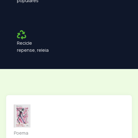
populares
Recicle
repense, releia
Poema