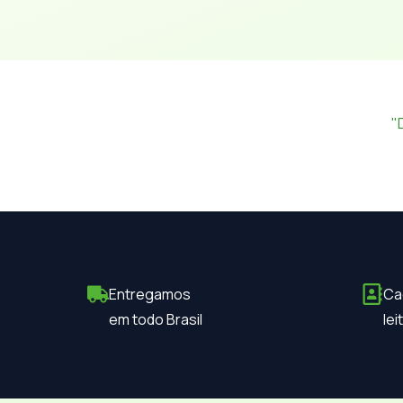
"
Entregamos
Ca
em todo Brasil
le