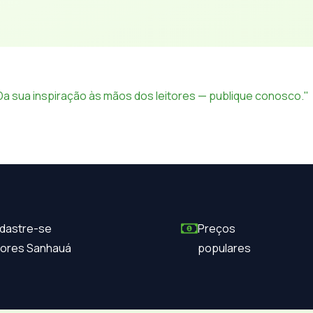
Da sua inspiração às mãos dos leitores — publique conosco."
dastre-se
Preços
itores Sanhauá
populares