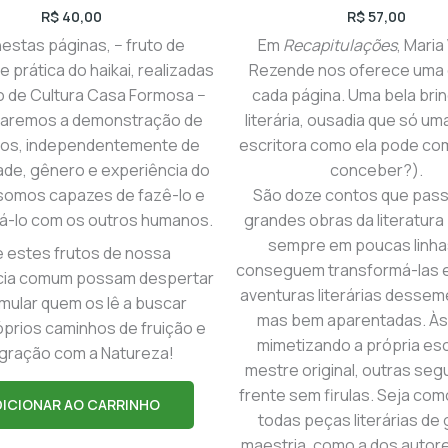
R$
40,00
R$
57,00
nestas páginas, − fruto de
Em
Recapitulações
, Maria
e prática do haikai, realizadas
Rezende nos oferece uma d
o de Cultura Casa Formosa −
cada página. Uma bela bri
aremos a demonstração de
literária, ousadia que só u
dos, independentemente de
escritora como ela pode co
ade, gênero e experiência do
conceber?).
somos capazes de fazê-lo e
São doze contos que pas
há-lo com os outros humanos.
grandes obras da literatur
sempre em poucas linha
 estes frutos de nossa
conseguem transformá-las 
cia comum possam despertar
aventuras literárias dessem
imular quem os lê a buscar
mas bem aparentadas. Às
prios caminhos de fruição e
mimetizando a própria esc
egração com a Natureza!
mestre original, outras se
frente sem firulas. Seja com
DICIONAR AO CARRINHO
todas peças literárias de
maestria, como a dos autor