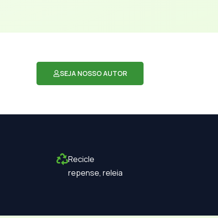
SEJA NOSSO AUTOR
Recicle
repense, releia