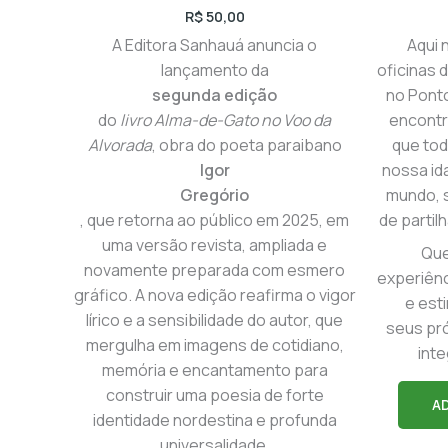
R$
50,00
A Editora Sanhauá anuncia o
Aqui 
lançamento da
oficinas d
segunda edição
no Pont
do
livro Alma-de-Gato no Voo da
encontr
Alvorada
, obra do poeta paraibano
que to
Igor
nossa id
Gregório
mundo, 
, que retorna ao público em 2025, em
de partil
uma versão revista, ampliada e
Que
novamente preparada com esmero
experiên
gráfico. A nova edição reafirma o vigor
e est
lírico e a sensibilidade do autor, que
seus pró
mergulha em imagens de cotidiano,
int
memória e encantamento para
construir uma poesia de forte
A
identidade nordestina e profunda
universalidade.