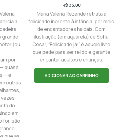
R$
35,00
 Valéria
Maria Valéria Rezende retrata a
elícia a
felicidade inerente à infância, por meio
ncadeira
de encantadores haicais. Com
ma grande
ilustração (em aquarela) de Sofia
meter (ou
César, “Felicidade já!” é aquele livro
que pede para ser relido e garante
sam por
encantar adultos e crianças.
a — quase
s — e
ADICIONAR AO CARRINHO
em outras
elhantes,
 vezes
rita do
guindo em
o for, são
 grande
es que as