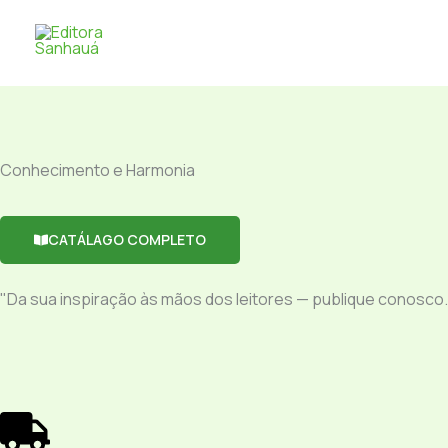
Ir
para
o
conteúdo
Conhecimento e Harmonia
CATÁLAGO COMPLETO
"Da sua inspiração às mãos dos leitores — publique conosco.