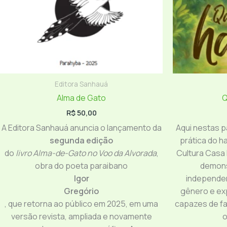
Editora Sanhauá
Alma de Gato
Q
R$
50,00
A Editora Sanhauá anuncia o lançamento da
Aqui nestas pá
segunda edição
prática do ha
do
livro Alma-de-Gato no Voo da Alvorada
,
Cultura Casa
obra do poeta paraibano
demons
Igor
independe
Gregório
gênero e ex
, que retorna ao público em 2025, em uma
capazes de fa
versão revista, ampliada e novamente
o