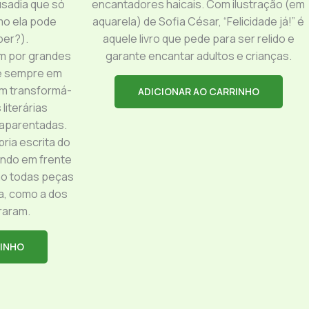
ousadia que só
encantadores haicais. Com ilustração (em
mo ela pode
aquarela) de Sofia César, “Felicidade já!” é
er?).
aquele livro que pede para ser relido e
m por grandes
garante encantar adultos e crianças.
se sempre em
m transformá-
ADICIONAR AO CARRINHO
literárias
aparentadas.
ria escrita do
indo em frente
são todas peças
ia, como a dos
raram.
RINHO