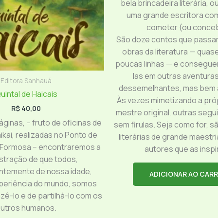
bela brincadeira literária, 
uma grande escritora co
cometer (ou conceb
São doze contos que passa
obras da literatura — qua
poucas linhas — e consegue
las em outras aventuras 
Editora Sanhauá
dessemelhantes, mas bem 
uintal de Haicais
Às vezes mimetizando a próp
R$
40,00
mestre original, outras segu
ginas, − fruto de oficinas de
sem firulas. Seja como for, 
ikai, realizadas no Ponto de
literárias de grande maestr
 Formosa − encontraremos a
autores que as inspi
tração de que todos,
ntemente de nossa idade,
ADICIONAR AO CAR
periência do mundo, somos
zê-lo e de partilhá-lo com os
utros humanos.