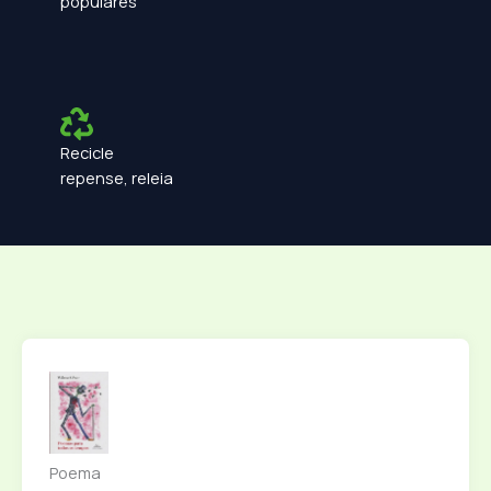
populares
Recicle
repense, releia
Poema