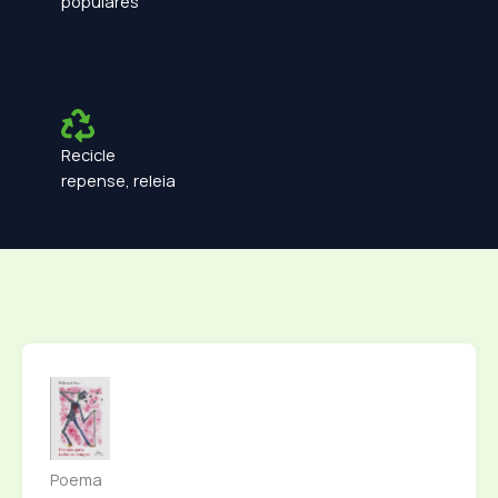
populares
Recicle
repense, releia
Poema