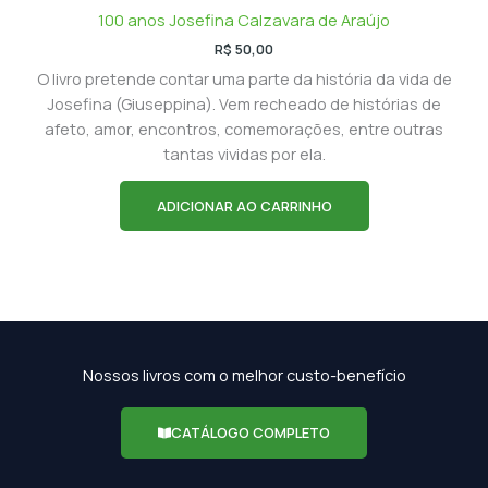
100 anos Josefina Calzavara de Araújo
R$
50,00
O livro pretende contar uma parte da história da vida de
Josefina (Giuseppina). Vem recheado de histórias de
afeto, amor, encontros, comemorações, entre outras
tantas vividas por ela.
ADICIONAR AO CARRINHO
Nossos livros com o melhor custo-benefício
CATÁLOGO COMPLETO