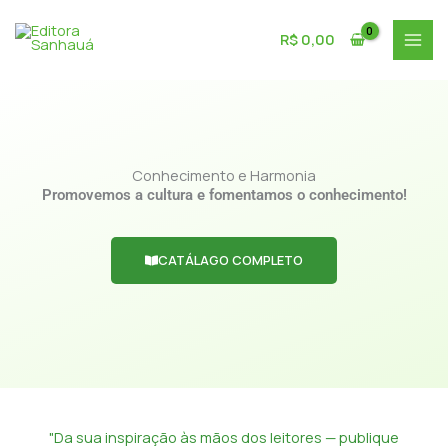
Ir
para
R$
0,00
o
conteúdo
Conhecimento e Harmonia
Promovemos a cultura e fomentamos o conhecimento!
CATÁLAGO COMPLETO
"Da sua inspiração às mãos dos leitores — publique