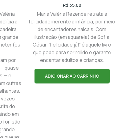
R$
35,00
 Valéria
Maria Valéria Rezende retrata a
elícia a
felicidade inerente à infância, por meio
ncadeira
de encantadores haicais. Com
ma grande
ilustração (em aquarela) de Sofia
meter (ou
César, “Felicidade já!” é aquele livro
que pede para ser relido e garante
sam por
encantar adultos e crianças.
a — quase
s — e
ADICIONAR AO CARRINHO
em outras
elhantes,
 vezes
rita do
guindo em
o for, são
 grande
es que as