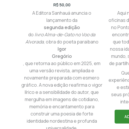
R$
50,00
A Editora Sanhauá anuncia o
Aqui 
lançamento da
oficinas d
segunda edição
no Pont
do
livro Alma-de-Gato no Voo da
encontr
Alvorada
, obra do poeta paraibano
que to
Igor
nossa id
Gregório
mundo, 
, que retorna ao público em 2025, em
de partil
uma versão revista, ampliada e
Que
novamente preparada com esmero
experiên
gráfico. A nova edição reafirma o vigor
e est
lírico e a sensibilidade do autor, que
seus pró
mergulha em imagens de cotidiano,
int
memória e encantamento para
construir uma poesia de forte
A
identidade nordestina e profunda
universalidade.