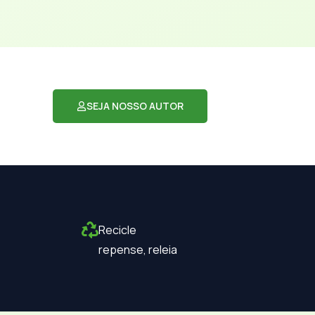
SEJA NOSSO AUTOR
Recicle
repense, releia