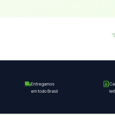
"
Entregamos
Ca
em todo Brasil
le