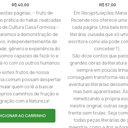
R$
40,00
R$
57,00
nestas páginas, − fruto de
Em
Recapitulações
, Maria
e prática do haikai, realizadas
Rezende nos oferece uma d
o de Cultura Casa Formosa −
cada página. Uma bela bri
aremos a demonstração de
literária, ousadia que só u
dos, independentemente de
escritora como ela pode co
ade, gênero e experiência do
conceber?).
somos capazes de fazê-lo e
São doze contos que pas
há-lo com os outros humanos.
grandes obras da literatur
sempre em poucas linha
 estes frutos de nossa
conseguem transformá-las 
cia comum possam despertar
aventuras literárias dessem
imular quem os lê a buscar
mas bem aparentadas. Às
prios caminhos de fruição e
mimetizando a própria esc
egração com a Natureza!
mestre original, outras se
frente sem firulas. Seja com
DICIONAR AO CARRINHO
todas peças literárias de
maestria, como a dos autor