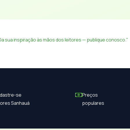
Da sua inspiração às mãos dos leitores — publique conosco."
dastre-se
Preços
itores Sanhauá
populares