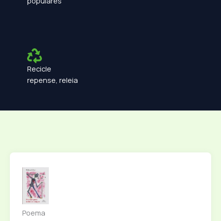
populares
Recicle
repense, releia
Poema