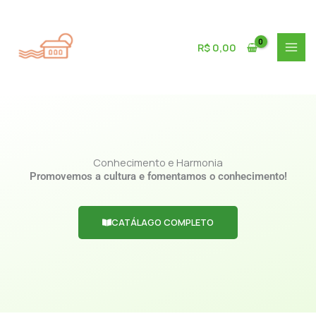
Ir
para
o
R$
0,00
conteúdo
Conhecimento e Harmonia
Promovemos a cultura e fomentamos o conhecimento!
CATÁLAGO COMPLETO