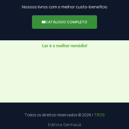
Nossos livros com o melhor custo-benefício
CATÁLOGO COMPLETO
Ler é o melhor remédio!
Todos os direitos reservados © 2026 |
TROS
Editora Sanhauá