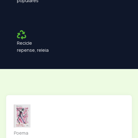
populares
Recicle
repense, releia
Poema