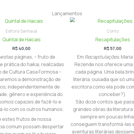
Lançamentos
Editora Sanhauá
Conto
Quintal de Haicais
Recapitulações
R$
40,00
R$
57,00
nestas páginas, − fruto de
Em
Recapitulações
, Maria
e prática do haikai, realizadas
Rezende nos oferece uma d
o de Cultura Casa Formosa −
cada página. Uma bela bri
aremos a demonstração de
literária, ousadia que só u
dos, independentemente de
escritora como ela pode co
ade, gênero e experiência do
conceber?).
somos capazes de fazê-lo e
São doze contos que pas
há-lo com os outros humanos.
grandes obras da literatur
sempre em poucas linha
 estes frutos de nossa
conseguem transformá-las 
cia comum possam despertar
aventuras literárias dessem
imular quem os lê a buscar