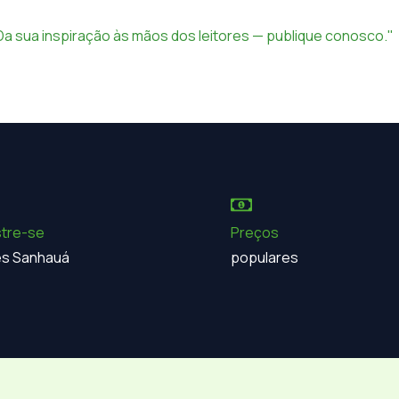
Da sua inspiração às mãos dos leitores — publique conosco."
tre-se
Preços
res Sanhauá
populares