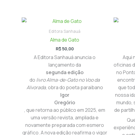
Editora Sanhauá
Alma de Gato
R$
50,00
A Editora Sanhauá anuncia o
Aqui 
lançamento da
oficinas d
segunda edição
no Pont
do
livro Alma-de-Gato no Voo da
encontr
Alvorada
, obra do poeta paraibano
que to
Igor
nossa id
Gregório
mundo, 
, que retorna ao público em 2025, em
de partil
uma versão revista, ampliada e
Que
novamente preparada com esmero
experiên
gráfico. A nova edição reafirma o vigor
e est