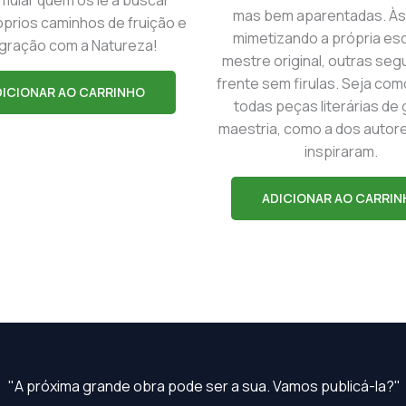
mas bem aparentadas. Às
prios caminhos de fruição e
mimetizando a própria esc
egração com a Natureza!
mestre original, outras se
frente sem firulas. Seja com
DICIONAR AO CARRINHO
todas peças literárias de
maestria, como a dos autor
inspiraram.
ADICIONAR AO CARRIN
"A próxima grande obra pode ser a sua. Vamos publicá-la?"