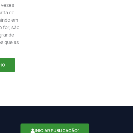
 vezes
rita do
guindo em
o for, são
 grande
es que as
HO
INICIAR PUBLICAÇÃO"