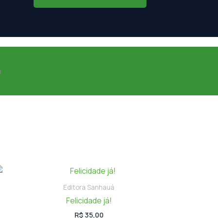
a
Editora Sanhauá
Felicidade já!
R$
35,00