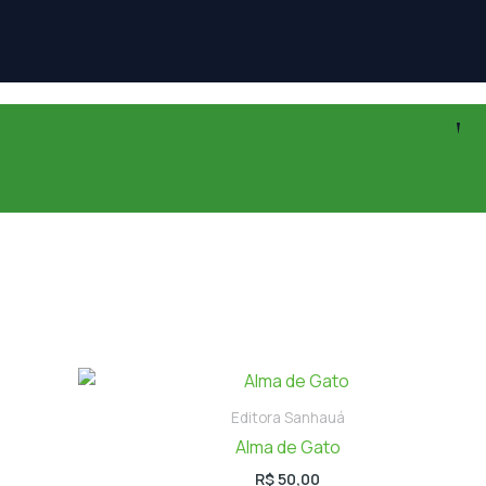
Editora Sanhauá
Alma de Gato
R$
50,00