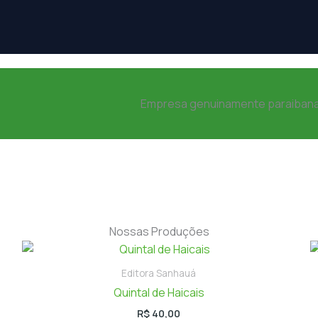
Empresa genuinamente paraiban
Nossas Produções
Editora Sanhauá
Quintal de Haicais
R$
40,00