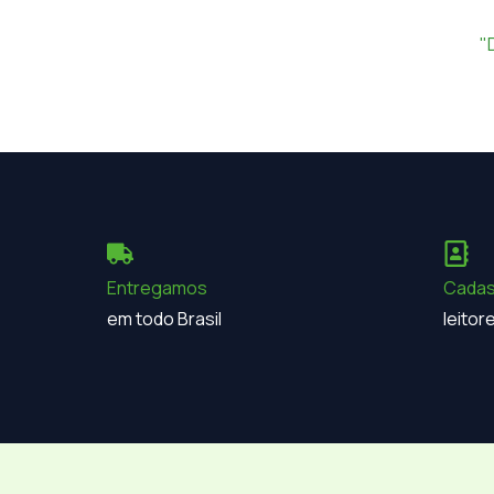
"
Entregamos
Cadas
em todo Brasil
leito