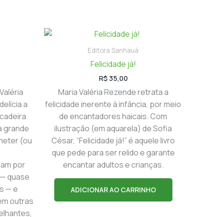
Editora Sanhauá
Felicidade já!
R$
35,00
 Valéria
Maria Valéria Rezende retrata a
elícia a
felicidade inerente à infância, por meio
ncadeira
de encantadores haicais. Com
ma grande
ilustração (em aquarela) de Sofia
meter (ou
César, “Felicidade já!” é aquele livro
que pede para ser relido e garante
sam por
encantar adultos e crianças.
a — quase
s — e
ADICIONAR AO CARRINHO
em outras
elhantes,