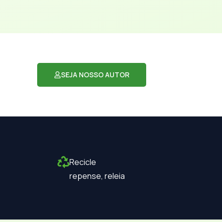
SEJA NOSSO AUTOR
Recicle
repense, releia