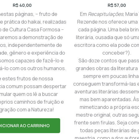
R$
40,00
R$
57,00
nestas páginas, − fruto de
Em
Recapitulações
, Maria
e prática do haikai, realizadas
Rezende nos oferece uma d
o de Cultura Casa Formosa −
cada página. Uma bela bri
aremos a demonstração de
literária, ousadia que só u
dos, independentemente de
escritora como ela pode co
ade, gênero e experiência do
conceber?).
somos capazes de fazê-lo e
São doze contos que pas
há-lo com os outros humanos.
grandes obras da literatur
sempre em poucas linha
 estes frutos de nossa
conseguem transformá-las 
cia comum possam despertar
aventuras literárias dessem
imular quem os lê a buscar
mas bem aparentadas. Às
prios caminhos de fruição e
mimetizando a própria esc
egração com a Natureza!
mestre original, outras se
frente sem firulas. Seja com
DICIONAR AO CARRINHO
todas peças literárias de
maestria, como a dos autor