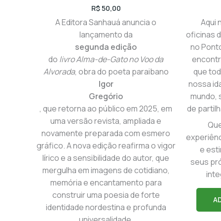
R$
50,00
A Editora Sanhauá anuncia o
Aqui 
lançamento da
oficinas d
segunda edição
no Pont
do
livro Alma-de-Gato no Voo da
encontr
Alvorada
, obra do poeta paraibano
que to
Igor
nossa id
Gregório
mundo, 
, que retorna ao público em 2025, em
de partil
uma versão revista, ampliada e
Que
novamente preparada com esmero
experiên
gráfico. A nova edição reafirma o vigor
e est
lírico e a sensibilidade do autor, que
seus pró
mergulha em imagens de cotidiano,
int
memória e encantamento para
construir uma poesia de forte
A
identidade nordestina e profunda
universalidade.