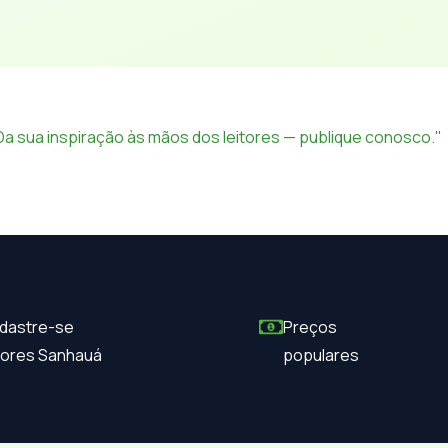
Da sua inspiração às mãos dos leitores — publique conosco."
dastre-se
Preços
itores Sanhauá
populares