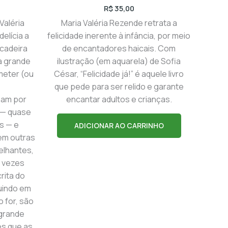
R$
35,00
 Valéria
Maria Valéria Rezende retrata a
elícia a
felicidade inerente à infância, por meio
ncadeira
de encantadores haicais. Com
ma grande
ilustração (em aquarela) de Sofia
meter (ou
César, “Felicidade já!” é aquele livro
que pede para ser relido e garante
sam por
encantar adultos e crianças.
a — quase
s — e
ADICIONAR AO CARRINHO
em outras
elhantes,
 vezes
rita do
guindo em
o for, são
 grande
es que as