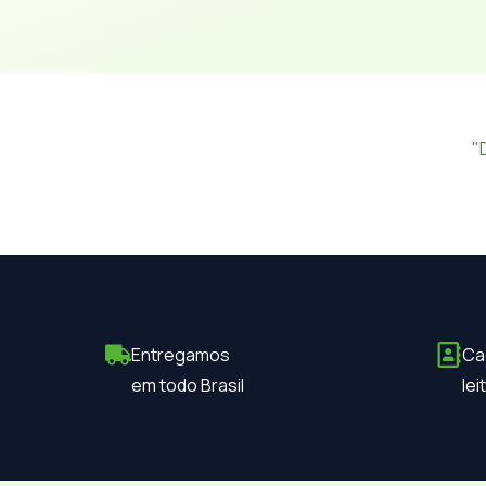
"
Entregamos
Ca
em todo Brasil
le